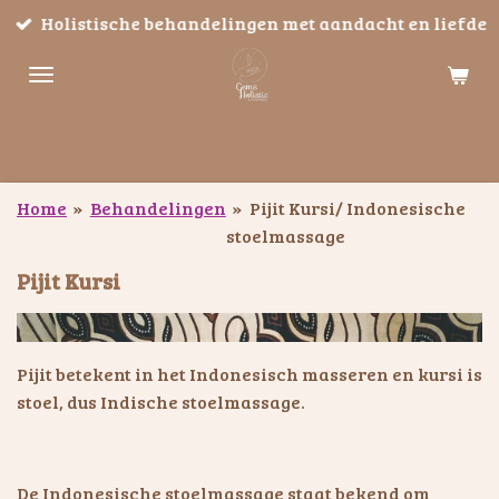
Holistische behandelingen met aandacht en liefde
Ga
direct
naar
de
hoofdinhoud
Home
»
Behandelingen
»
Pijit Kursi/ Indonesische
stoelmassage
Pijit Kursi
Pijit betekent in het Indonesisch masseren en kursi is
stoel, dus Indische stoelmassage.
De Indonesische stoelmassage staat bekend om