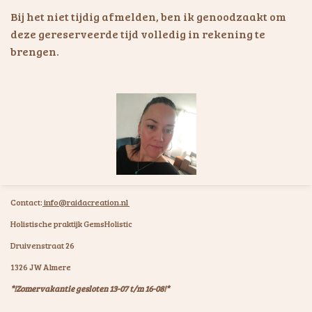
Bij het niet tijdig afmelden, ben ik genoodzaakt om
deze gereserveerde tijd volledig in rekening te
brengen.
Contact:
info@raidacreation.nl
Holistische praktijk GemsHolistic
Druivenstraat 26
1326 JW Almere
*!Zomervakantie gesloten 13-07 t/m 16-08!*