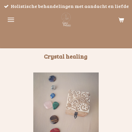
Holistische behandelingen met aandacht en liefde
Ga
direct
naar
de
hoofdinhoud
Crystal healing