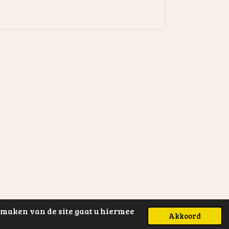
n maken van de site gaat u hiermee
Akkoord
Powered by
JouwWeb