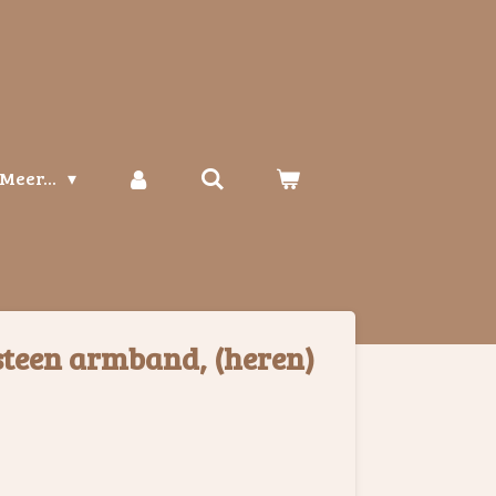
Meer...
steen armband, (heren)