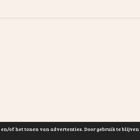
en/of het tonen van advertenties. Door gebruik te blijve