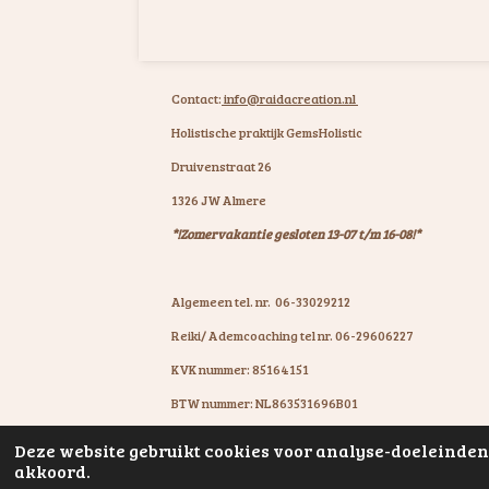
Contact:
info@raidacreation.nl
Holistische praktijk GemsHolistic
Druivenstraat 26
1326 JW Almere
*!Zomervakantie gesloten 13-07 t/m 16-08!*
Algemeen tel. nr. 06-33029212
Reiki/ Ademcoaching tel nr. 06-29606227
KVK nummer: 85164151
BTW nummer: NL863531696B01
IBAN: NL07KNAB0602931894
Deze website gebruikt cookies voor analyse-doeleinden 
© 2020 - 2026 GemsHolistic by RaïdaCreation
akkoord.