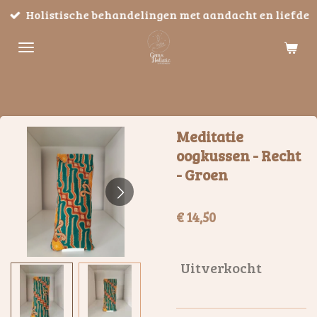
Holistische behandelingen met aandacht en liefde
Ga
direct
naar
de
hoofdinhoud
Meditatie
oogkussen - Recht
- Groen
€ 14,50
Uitverkocht