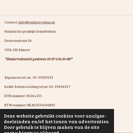
Contact:
info@raidacreation.nl
Holistische praktijk GemsHolistic
Druivenstraat 26
1326 JW Almere
*!Zomervakantie gesloten 13-07 t/m 16-08!*
Algemeen tel. nr. 06-33029212
Reiki/ Ademcoaching tel nr. 06-29606227
KVK nummer: 85164151
BTW nummer: NL863531696B01
IBAN: NL07KNAB0602931894
Deze website gebruikt cookies voor analyse-
© 2020 - 2026 GemsHolistic by RaïdaCreation
doeleinden en/of het tonen van advertenties.
Powered by
JouwWeb
Door gebruik te blijven maken van de site
gaat u hiermee akkoord.