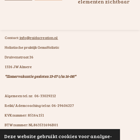
elementen zichtbaar
Contact:
info@raidacreation.nl
Holistische praktijk GemsHolistic
Druivenstraat 26
1326 JW Almere
*!Zomervakantie gesloten 13-07 t/m 16-08!*
Algemeen tel. nr. 06-33029212
Reiki/ Ademcoaching tel nr. 06-29606227
KVK nummer: 85164151
BTW nummer: NL863531696B01
IBAN: NL07KNAB0602931894
Deze website gebruikt cookies voor analyse-