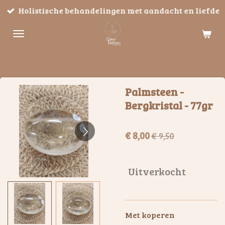
Holistische behandelingen met aandacht en liefde
Ga
direct
naar
de
hoofdinhoud
Palmsteen -
Bergkristal - 77gr
€ 8,00
€ 9,50
Uitverkocht
Met koperen