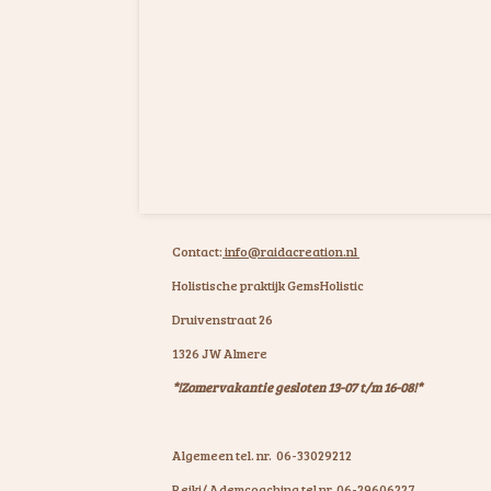
Contact:
info@raidacreation.nl
Holistische praktijk GemsHolistic
Druivenstraat 26
1326 JW Almere
*!Zomervakantie gesloten 13-07 t/m 16-08!*
Algemeen tel. nr. 06-33029212
Reiki/ Ademcoaching tel nr. 06-29606227