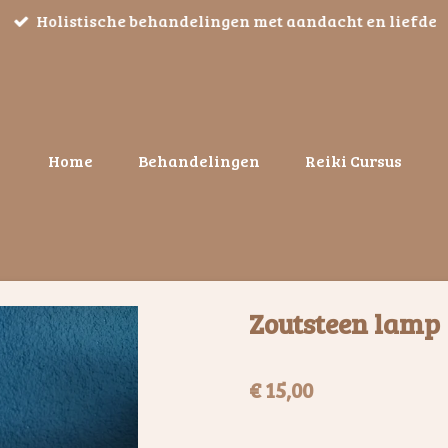
Holistische behandelingen met aandacht en liefde
Home
Behandelingen
Reiki Cursus
Zoutsteen lamp
€ 15,00