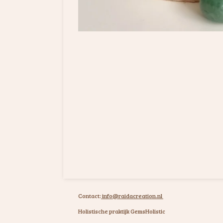
Contact:
info@raidacreation.nl
Holistische praktijk GemsHolistic