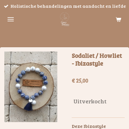
Holistische behandelingen met aandacht en liefde
Ga
direct
naar
de
hoofdinhoud
Sodaliet / Howliet
- Ibizastyle
€ 25,00
Uitverkocht
Deze Ibizastyle