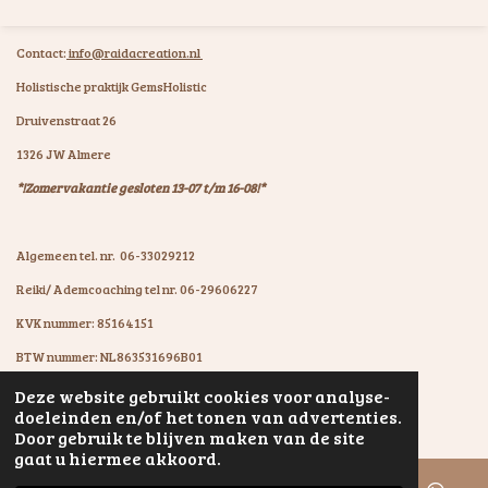
Contact:
info@raidacreation.nl
Holistische praktijk GemsHolistic
Druivenstraat 26
1326 JW Almere
*!Zomervakantie gesloten 13-07 t/m 16-08!*
Algemeen tel. nr. 06-33029212
Reiki/ Ademcoaching tel nr. 06-29606227
KVK nummer: 85164151
BTW nummer: NL863531696B01
IBAN: NL07KNAB0602931894
Deze website gebruikt cookies voor analyse-
© 2020 - 2026 GemsHolistic by RaïdaCreation
doeleinden en/of het tonen van advertenties.
Powered by
JouwWeb
Door gebruik te blijven maken van de site
gaat u hiermee akkoord.