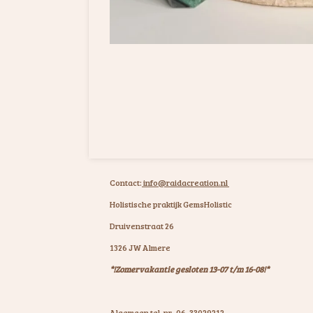
Contact:
info@raidacreation.nl
Holistische praktijk GemsHolistic
Druivenstraat 26
1326 JW Almere
*!Zomervakantie gesloten 13-07 t/m 16-08!*
Algemeen tel. nr. 06-33029212