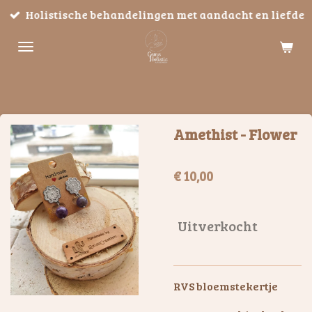
Holistische behandelingen met aandacht en liefde
Ga
direct
naar
de
hoofdinhoud
Amethist - Flower
€ 10,00
Uitverkocht
RVS bloemstekertje