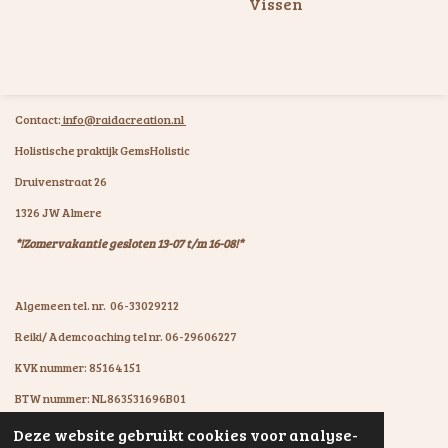
Vissen
Contact:
info@raidacreation.nl
Holistische praktijk GemsHolistic
Druivenstraat 26
1326 JW Almere
*!Zomervakantie gesloten 13-07 t/m 16-08!*
Algemeen tel. nr. 06-33029212
Reiki/ Ademcoaching tel nr. 06-29606227
KVK nummer: 85164151
BTW nummer: NL863531696B01
IBAN: NL07KNAB0602931894
Deze website gebruikt cookies voor analyse-