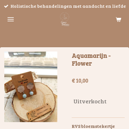
Holistische behandelingen met aandacht en liefde
Ga
direct
naar
de
hoofdinhoud
Aquamarijn -
Flower
€ 10,00
Uitverkocht
RVS bloemstekertje