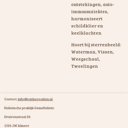
ontstekingen, auto-
immuumziektes,
harmoniseert
schildklier en
keelklachten
Hoort bij sterrenbeeld:
Waterman, Vissen,
Weegschaal,
Tweelingen
Contact:
info@raidacreation.nl
Holistische praktijk GemsHolistic
Druivenstraat 26
1326 JW Almere