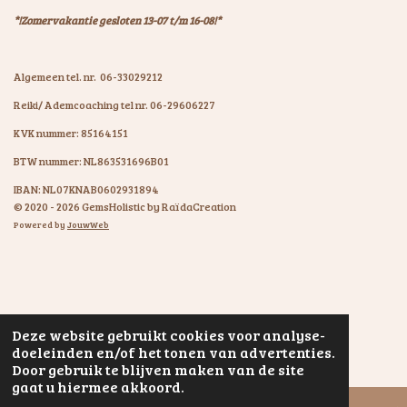
*!Zomervakantie gesloten 13-07 t/m 16-08!*
Algemeen tel. nr. 06-33029212
Reiki/ Ademcoaching tel nr. 06-29606227
KVK nummer: 85164151
BTW nummer: NL863531696B01
IBAN: NL07KNAB0602931894
© 2020 - 2026 GemsHolistic by RaïdaCreation
Powered by
JouwWeb
Deze website gebruikt cookies voor analyse-
doeleinden en/of het tonen van advertenties.
Door gebruik te blijven maken van de site
gaat u hiermee akkoord.