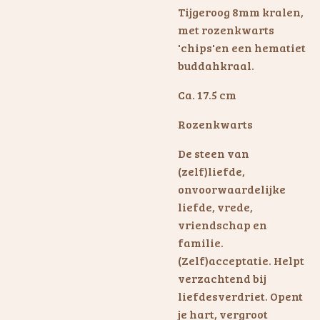
Tijgeroog 8mm kralen,
met rozenkwarts
'chips'en een hematiet
buddahkraal.
Ca. 17.5 cm
Rozenkwarts
De steen van
(zelf)liefde,
onvoorwaardelijke
liefde, vrede,
vriendschap en
familie.
(Zelf)acceptatie. Helpt
verzachtend bij
liefdesverdriet. Opent
je hart, vergroot