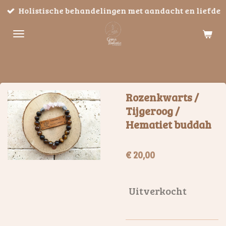
Holistische behandelingen met aandacht en liefde
Ga
direct
naar
de
hoofdinhoud
Rozenkwarts /
Tijgeroog /
Hematiet buddah
€ 20,00
Uitverkocht