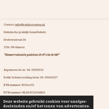
Contact:
info@raidacreation.nl
Holistische praktijk GemsHolistic
Druivenstraat 26
1326 JW Almere
*!Zomervakantie gesloten 13-07 t/m 16-08!*
Algemeen tel. nr. 06-33029212
Reiki/ Ademcoaching tel nr. 06-29606227
KVK nummer: 85164151
BTW nummer: NL863531696B01
IBAN: NL07KNAB0602931894
Deze website gebruikt cookies voor analyse-
© 2020 - 2026 GemsHolistic by RaïdaCreation
doeleinden en/of het tonen van advertenties.