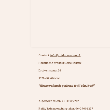
Contact:
info@raidacreation.nl
Holistische praktijk GemsHolistic
Druivenstraat 26
1326 JW Almere
*!Zomervakantie gesloten 13-07 t/m 16-08!*
Algemeen tel. nr. 06-33029212
Reiki/ Ademcoaching tel nr. 06-29606227