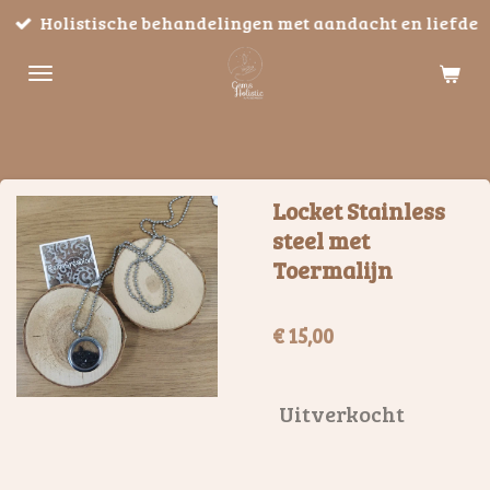
Holistische behandelingen met aandacht en liefde
Ga
direct
naar
de
hoofdinhoud
Locket Stainless
steel met
Toermalijn
€ 15,00
Uitverkocht