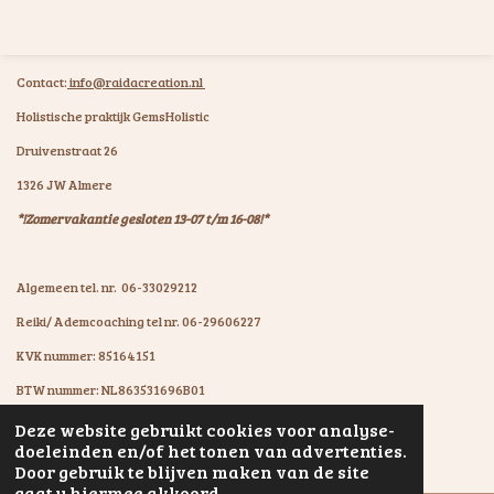
Contact:
info@raidacreation.nl
Holistische praktijk GemsHolistic
Druivenstraat 26
1326 JW Almere
*!Zomervakantie gesloten 13-07 t/m 16-08!*
Algemeen tel. nr. 06-33029212
Reiki/ Ademcoaching tel nr. 06-29606227
KVK nummer: 85164151
BTW nummer: NL863531696B01
IBAN: NL07KNAB0602931894
Deze website gebruikt cookies voor analyse-
© 2020 - 2026 GemsHolistic by RaïdaCreation
doeleinden en/of het tonen van advertenties.
Powered by
JouwWeb
Door gebruik te blijven maken van de site
gaat u hiermee akkoord.