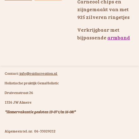
Carneool chips en
zijngemaakt van met
925 zilveren ringetjes
Verkrijgbaar met
bijpassende
armband
Contact:
info@raidacreation.nl
Holistische praktijk GemsHolistic
Druivenstraat 26
1326 JW Almere
*!Zomervakantie gesloten 13-07 t/m 16-08!*
Algemeen tel. nr. 06-33029212