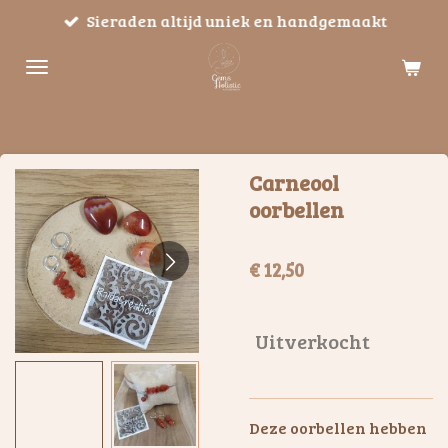
Sieraden altijd uniek en handgemaakt
Ga
direct
naar
de
hoofdinhoud
Carneool
oorbellen
€ 12,50
Uitverkocht
Deze oorbellen hebben