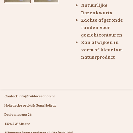
Natuurlijke
Rozenkwarts
Zachte afgeronde
randen voor
gezichtcontouren
Kan afwijken in
vorm of kleur ivm
natuurproduct
Contact:
info@raidacreation.nl
Holistische praktijk GemsHolistic
Druivenstraat 26
1326 JW Almere
*!Zomervakantie gesloten 13-07 t/m 16-08!*