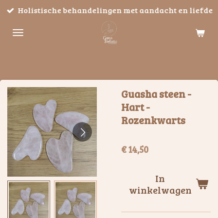
Holistische behandelingen met aandacht en liefde
Ga
direct
naar
de
hoofdinhoud
Guasha steen -
Hart -
Rozenkwarts
€ 14,50
In
winkelwagen