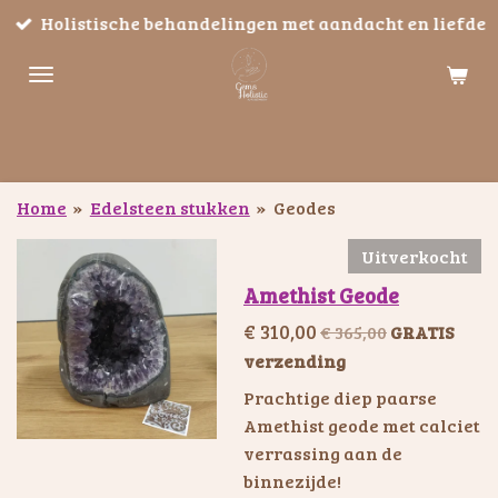
Holistische behandelingen met aandacht en liefde
Ga
direct
naar
de
hoofdinhoud
Home
»
Edelsteen stukken
»
Geodes
Uitverkocht
Amethist Geode
€ 310,00
€ 365,00
GRATIS
verzending
Prachtige diep paarse
Amethist geode met calciet
verrassing aan de
binnezijde!