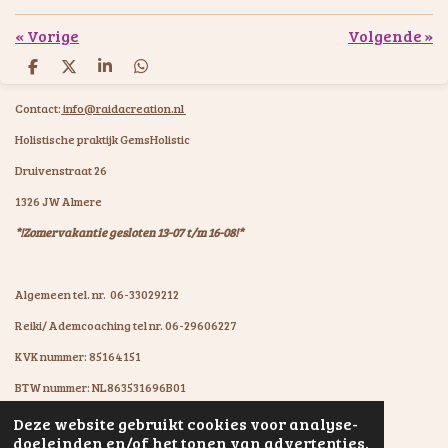
«
Vorige
Volgende
»
D
D
S
D
e
e
h
e
l
e
a
l
Contact:
info@raidacreation.nl
e
l
r
e
n
e
n
Holistische praktijk GemsHolistic
Druivenstraat 26
1326 JW Almere
*!Zomervakantie gesloten 13-07 t/m 16-08!*
Algemeen tel. nr. 06-33029212
Reiki/ Ademcoaching tel nr. 06-29606227
KVK nummer: 85164151
BTW nummer: NL863531696B01
IBAN: NL07KNAB0602931894
Deze website gebruikt cookies voor analyse-
© 2020 - 2026 GemsHolistic by RaïdaCreation
doeleinden en/of het tonen van advertenties.