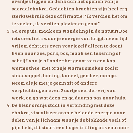
eventjes liggen en denk aan het openen van je
sacraalchakra. Gedachten krachten zijn heel erg
sterk! Gebruik deze affirmatie: "ik verdien het om
te voelen, ik verdien plezier en genot"
Ga erop uit, maak een wandeling in de natuur! Doe
iets creatiefs waar je energie van krijgt, neem tijd
vrij om ècht iets even voor jezelf alleen te doen!
Even naar zee, park, bos, maak een tekening of
schrijf van je af onder het genot van een kop
warme thee, met oranje warme smaken zoals:
sinaasappel, honing, kaneel, gember, mango.
Neem als je met je gezin zit of andere
verplichtingen even 2 uurtjes eerder vrij van
werk, en ga wat doen en ga daarna pas naar huis.
De kleur oranje staat in verbinding met deze
chakra, visualiseer oranje helende energie naar
delen van je lichaam waar je de blokkade voelt of
pijn hebt, dit stuurt een hoger trillingsniveau naar