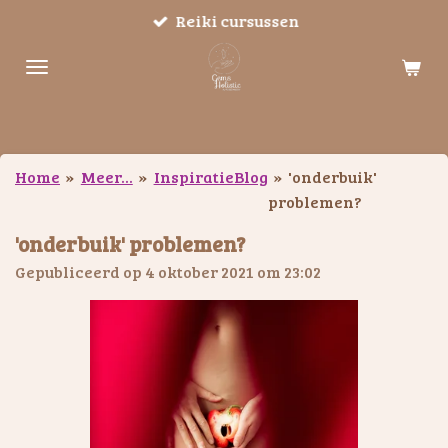
Reiki cursussen
Ga
direct
naar
de
hoofdinhoud
Home
»
Meer...
»
InspiratieBlog
»
'onderbuik'
problemen?
'onderbuik' problemen?
Gepubliceerd op 4 oktober 2021 om 23:02