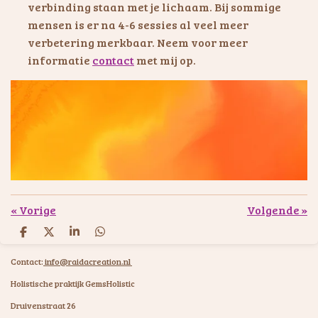
verbinding staan met je lichaam. Bij sommige
mensen is er na 4-6 sessies al veel meer
verbetering merkbaar. Neem voor meer
informatie
contact
met mij op.
«
Vorige
Volgende
»
D
D
S
D
e
e
h
e
l
e
a
l
Contact:
info@raidacreation.nl
e
l
r
e
n
e
n
Holistische praktijk GemsHolistic
Druivenstraat 26