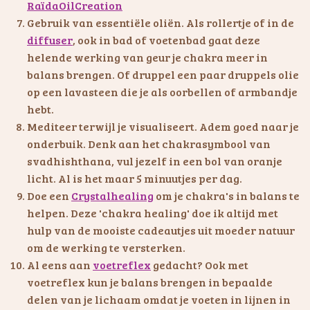
RaïdaOilCreation
Gebruik van essentiële oliën. Als rollertje of in de
diffuser
, ook in bad of voetenbad gaat deze
helende werking van geur je chakra meer in
balans brengen. Of druppel een paar druppels olie
op een lavasteen die je als oorbellen of armbandje
hebt.
Mediteer terwijl je visualiseert. Adem goed naar je
onderbuik. Denk aan het chakrasymbool van
svadhishthana, vul jezelf in een bol van oranje
licht. Al is het maar 5 minuutjes per dag.
Doe een
Crystalhealing
om je chakra's in balans te
helpen. Deze 'chakra healing' doe ik altijd met
hulp van de mooiste cadeautjes uit moeder natuur
om de werking te versterken.
Al eens aan
voetreflex
gedacht? Ook met
voetreflex kun je balans brengen in bepaalde
delen van je lichaam omdat je voeten in lijnen in