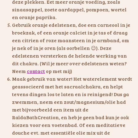
deze plekken. Eet meer oranje voeding, zoals
sinaasappel, zoete aardappel, pompoen, wortel
en oranje paprika.
Gebruik oranje edelstenen, doe een carneool in je
broekzak, of een oranje calciet in je tas of draag
een citrien of roze maansteen in je armband, om
je nek of in je oren (als oorbellen 😉). Deze
edelstenen versterken de helende werking van
dit chakra. (Wil je meer over edelstenen weten?
Neem
contact
op met mij)
Maak gebruik van water! Het waterelement wordt
geassocieerd met het sacraalchakra, en helpt
tevens dingen los te laten en is reinigend! Dus ga
zwemmen, neem een zout/magnesium/olie had
met bijvoorbeeld een item uit de
RaïdaBathCreation, en heb je geen bad kun je ook
kiezen voor een voetenbad. Of een meditatieve
douche evt. met essentiële olie mix uit de