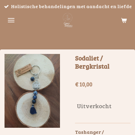
Holistische behandelingen met aandacht en liefde
Ga
direct
naar
de
hoofdinhoud
Sodaliet /
Bergkristal
€ 10,00
Uitverkocht
Tashanger /