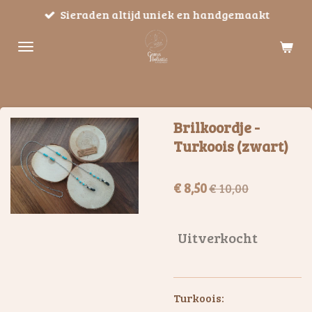
Sieraden altijd uniek en handgemaakt
Ga
direct
naar
de
hoofdinhoud
Brilkoordje -
Turkoois (zwart)
€ 8,50
€ 10,00
Uitverkocht
Turkoois: