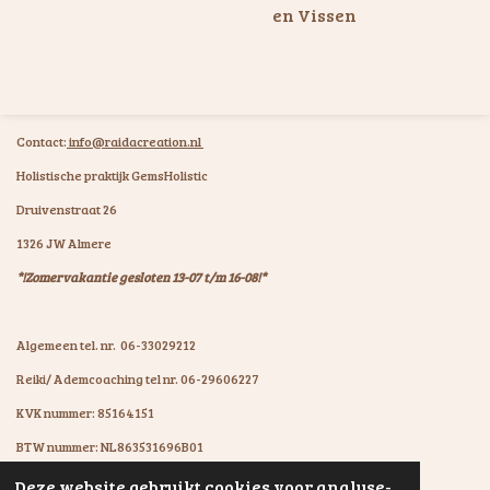
en Vissen
Contact:
info@raidacreation.nl
Holistische praktijk GemsHolistic
Druivenstraat 26
1326 JW Almere
*!Zomervakantie gesloten 13-07 t/m 16-08!*
Algemeen tel. nr. 06-33029212
Reiki/ Ademcoaching tel nr. 06-29606227
KVK nummer: 85164151
BTW nummer: NL863531696B01
IBAN: NL07KNAB0602931894
Deze website gebruikt cookies voor analyse-