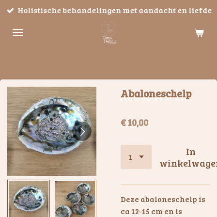
Holistische behandelingen met aandacht en liefde
Ga
direct
naar
de
hoofdinhoud
Abaloneschelp
€ 10,00
In
winkelwage
Deze abaloneschelp is
ca 12-15 cm en is