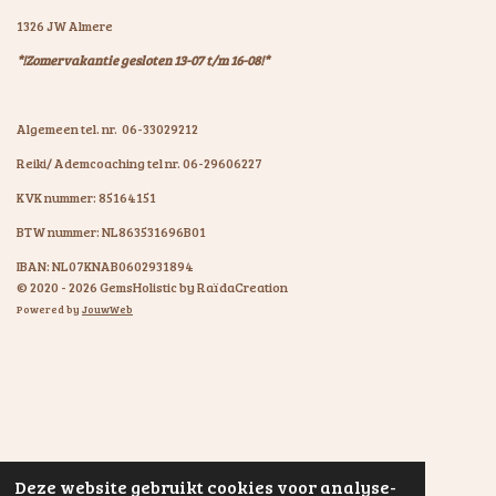
1326 JW Almere
*!Zomervakantie gesloten 13-07 t/m 16-08!*
Algemeen tel. nr. 06-33029212
Reiki/ Ademcoaching tel nr. 06-29606227
KVK nummer: 85164151
BTW nummer: NL863531696B01
IBAN: NL07KNAB0602931894
© 2020 - 2026 GemsHolistic by RaïdaCreation
Powered by
JouwWeb
Deze website gebruikt cookies voor analyse-