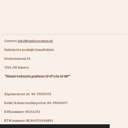
Contact:
info@raidacreation.nl
Holistische praktijk GemsHolistic
Druivenstraat 26
1326 JW Almere
*!Zomervakantie gesloten 13-07 t/m 16-08!*
Algemeen tel. nr. 06-33029212
Reiki/ Ademcoaching tel nr. 06-29606227
KVK nummer: 85164151
BTW nummer: NL863531696B01