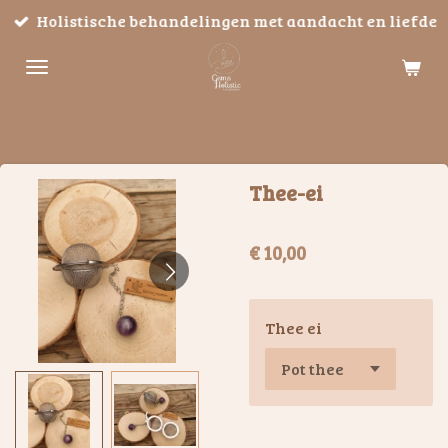
Holistische behandelingen met aandacht en liefde
Ga
direct
naar
de
hoofdinhoud
Thee-ei
€ 10,00
Thee ei