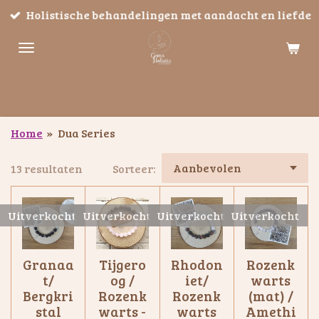
Holistische behandelingen met aandacht en liefde
Ga
direct
naar
de
hoofdinhoud
Home
»
Dua Series
13 resultaten
Sorteer:
Uitverkocht
Uitverkocht
Uitverkocht
Uitverkocht
Granaa
Tijgero
Rhodon
Rozenk
t/
og /
iet/
warts
Bergkri
Rozenk
Rozenk
(mat) /
stal
warts -
warts
Amethi