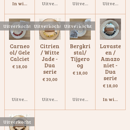
In winkelwagen
Uitverkocht
Uitverkocht
Uitverkoch
Uitverkocht
Uitverkocht
Uitverkocht
Carneo
Citrien
Bergkri
Lavaste
ol/ Gele
/ Witte
stal/
en /
Calciet
Jade -
Tijgero
Amazo
Dua
og
niet -
€ 18,00
serie
Dua
€ 18,00
serie
€ 20,00
€ 18,00
Uitverkocht
Uitverkocht
Uitverkocht
In winkelw
Uitverkocht