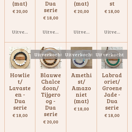
(mat)
Dua
(mat)
st
serie
€ 20,00
€ 20,00
€ 18,00
€ 18,00
Uitverkocht
Uitverkocht
Uitverkocht
Uitverkoch
Uitverkocht
Uitverkocht
Uitverkocht
Howlie
Blauwe
Amethi
Labrad
t/
Chalce
st/
oriet/
Lavaste
doon/
Amazo
Groene
en -
Tijgero
niet
Jade -
Dua
og -
(mat)
Dua
serie
Dua
serie
€ 18,00
serie
€ 18,00
€ 18,00
€ 20,00