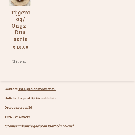
Tijgero
og/
Onyx -
Dua
serie
€ 18,00
Uitverkocht
Contact:
info@raidacreation.nl
Holistische praktijk GemsHolistic
Druivenstraat 26
1326 JW Almere
*!Zomervakantie gesloten 13-07 t/m 16-08!*